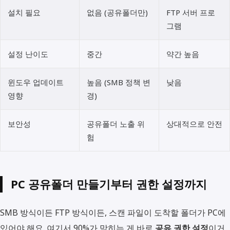
설치 필요
없음 (공유폴더만)
FTP 서버 프로
그램
설정 난이도
중간
약간 높음
윈도우 업데이트
높음 (SMB 정책 변
낮음
영향
경)
보안성
공유폴더 노출 위
상대적으로 안전
험
PC 공유폴더 만들기부터 권한 설정까지
SMB 방식이든 FTP 방식이든, 스캔 파일이 도착할 폴더가 PC에
있어야 해요. 여기서 90%가 막히는 게 바로
공유 권한 설정
이거