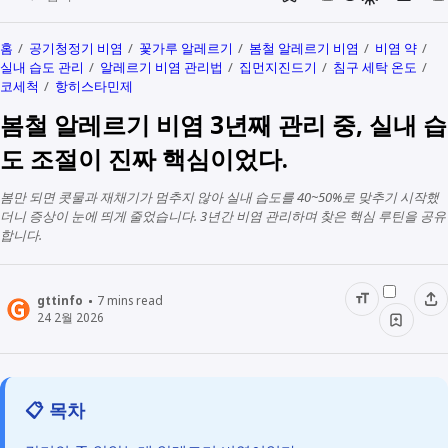
홈
공기청정기 비염
꽃가루 알레르기
봄철 알레르기 비염
비염 약
실내 습도 관리
알레르기 비염 관리법
집먼지진드기
침구 세탁 온도
코세척
항히스타민제
봄철 알레르기 비염 3년째 관리 중, 실내 습
도 조절이 진짜 핵심이었다.
봄만 되면 콧물과 재채기가 멈추지 않아 실내 습도를 40~50%로 맞추기 시작했
더니 증상이 눈에 띄게 줄었습니다. 3년간 비염 관리하며 찾은 핵심 루틴을 공유
합니다.
gttinfo
7
mins read
24 2월 2026
📋 목차