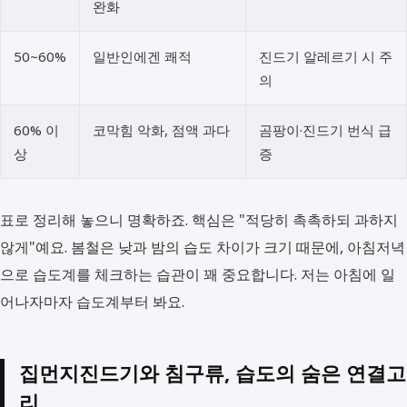
완화
50~60%
일반인에겐 쾌적
진드기 알레르기 시 주
의
60% 이
코막힘 악화, 점액 과다
곰팡이·진드기 번식 급
상
증
표로 정리해 놓으니 명확하죠. 핵심은 "적당히 촉촉하되 과하지
않게"예요. 봄철은 낮과 밤의 습도 차이가 크기 때문에, 아침저녁
으로 습도계를 체크하는 습관이 꽤 중요합니다. 저는 아침에 일
어나자마자 습도계부터 봐요.
집먼지진드기와 침구류, 습도의 숨은 연결고
리